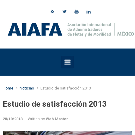
Skip to main content
Home
Noticias
Estudio de satisfacción 2013
Estudio de satisfacción 2013
28/10/2013
Written by
Web Master