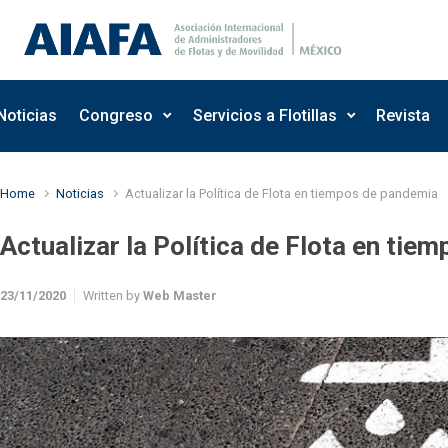
Skip to main content
Noticias
Congreso
Servicios a Flotillas
Revista
Home
Noticias
Actualizar la Política de Flota en tiempos de pandemia
Actualizar la Política de Flota en ti
23/11/2020
Written by
Web Master