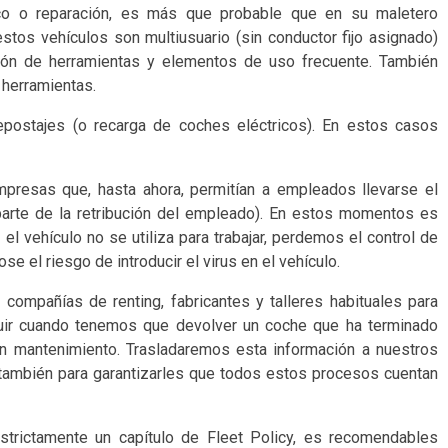
ico o reparación, es más que probable que en su maletero
tos vehículos son multiusuario (sin conductor fijo asignado)
ión de herramientas y elementos de uso frecuente. También
 herramientas.
postajes (o recarga de coches eléctricos). En estos casos
resas que, hasta ahora, permitían a empleados llevarse el
parte de la retribución del empleado). En estos momentos es
el vehículo no se utiliza para trabajar, perdemos el control de
e el riesgo de introducir el virus en el vehículo.
mpañías de renting, fabricantes y talleres habituales para
uir cuando tenemos que devolver un coche que ha terminado
 un mantenimiento. Trasladaremos esta información a nuestros
también para garantizarles que todos estos procesos cuentan
rictamente un capítulo de Fleet Policy, es recomendables