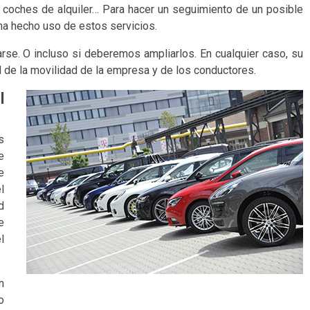
’s, coches de alquiler… Para hacer un seguimiento de un posible
a hecho uso de estos servicios.
se. O incluso si deberemos ampliarlos. En cualquier caso, su
d de la movilidad de la empresa y de los conductores.
l
s
e
e
l
d
e
l
n
o