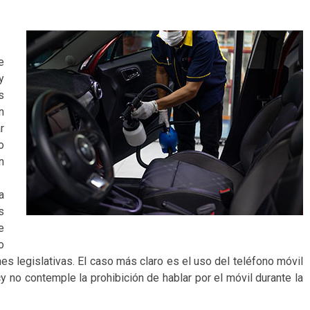
e
y
s
n
r
o
n
a
s
e
o
 legislativas. El caso más claro es el uso del teléfono móvil
 no contemple la prohibición de hablar por el móvil durante la